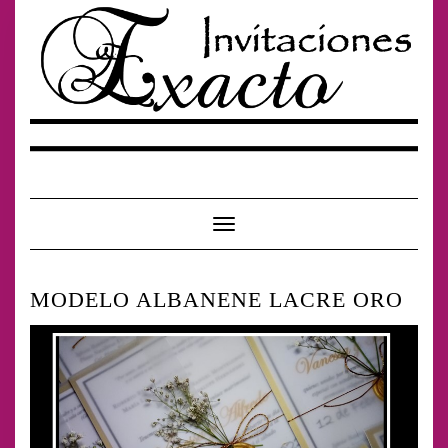
Saltar
al
contenido
Cambiar modo de navegación
MODELO ALBANENE LACRE ORO