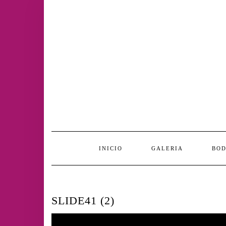
Saltar
al
contenido
INICIO
GALERIA
BO
SLIDE41 (2)